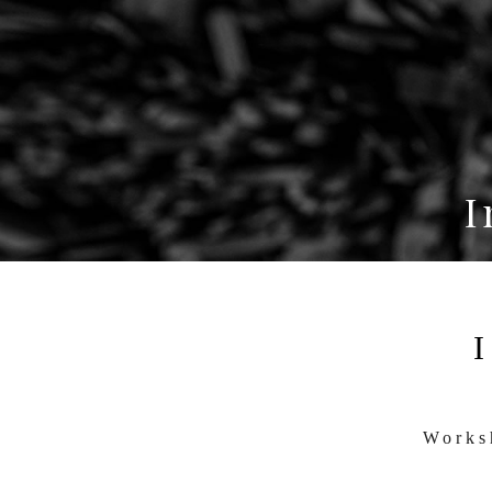
I
Works