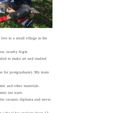
live in a small village in the
lon, nearby Aigle.
cided to make art and studied
ias for postgraduate). My main
mic and other materials.
amic tea ware.
fter ceramic diploma and never