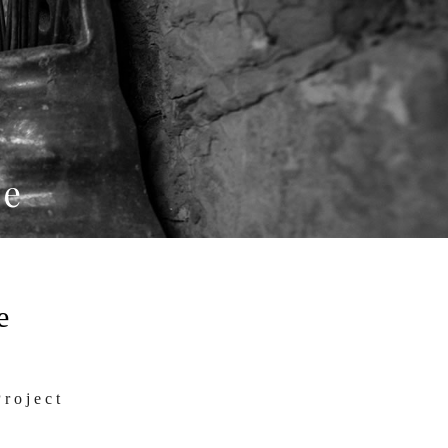
me
e
Project