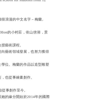
n school for students from 12
n有一個很浪漫的中文名字－梅蘭。
。
llon的小村莊，依山傍湖，景
教授藝術課程。
朝向藝術領域發展，也努力獲得
士學位。梅蘭的作品以造型雕塑
術，也從事繪畫創作。
。
開始從事創作至今。
她的緣分開始於2014年的國際