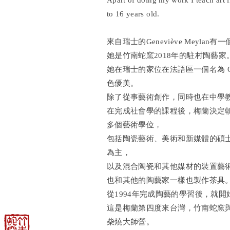
Apart of doing my work I teach art i
to 16 years old.
來自瑞士的Geneviève Meyla
她是竹南蛇窯2018年的駐村陶藝家
她在瑞士的家位在法語區一個名為 O
色優美。
除了從事藝術創作，同時也在中學
在完成社會學的課程後，梅蘭決定
多個藝術學位，
包括陶瓷藝術、美術和新媒體的碩
為主，
以及混合陶瓷和其他媒材的裝置藝
也和其他的陶藝家一樣也製作茶具
從1994年完成陶藝的學習後，就
這是梅蘭第四度來台灣，竹南蛇窯與
柴燒大師營。