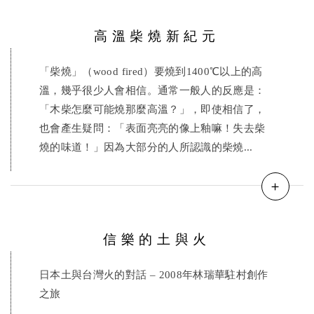
高溫柴燒新紀元
「柴燒」（wood fired）要燒到1400℃以上的高
溫，幾乎很少人會相信。通常一般人的反應是：
「木柴怎麼可能燒那麼高溫？」，即使相信了，
也會產生疑問：「表面亮亮的像上釉嘛！失去柴
燒的味道！」因為大部分的人所認識的柴燒...
＋
信樂的土與火
日本土與台灣火的對話 – 2008年林瑞華駐村創作
之旅