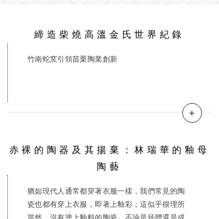
締造柴燒高溫金氏世界紀錄
竹南蛇窯引領苗栗陶業創新
＋
赤裸的陶器及其揚棄：林瑞華的釉母
陶藝
猶如現代人通常都穿著衣服一樣，我們常見的陶
瓷也都有穿上衣服，即著上釉彩；這似乎很理所
當然。沒有塗上釉料的陶瓷，不論是坯體還是成