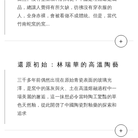
品，總讓人覺得有所欠缺，彷彿沒有穿衣服的
人，全身赤裸，會被看做不成體統。但是，當代
竹南蛇窯的窯...
＋
還原初始：林瑞華的高溫陶藝
三千多年前偶然出現在原始青瓷表面的玻璃光
澤，是窯中的落灰與火、土在高溫熔融過程中一
場美麗的邂逅，這一抹想必令當時陶工驚豔的草
色天然釉，從此開啓了中國陶瓷對釉藥的探索和
追求
＋