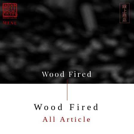
線
上
商
店
Wood Fired
Wood Fired
All Article